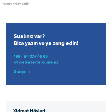
təmin edilməlidir.
Sualınız var?
Bizə yazın və ya zəng edin!
+994 50 374 85 95
office@azertercume.az
Əlaqə
Xidmət Növləri