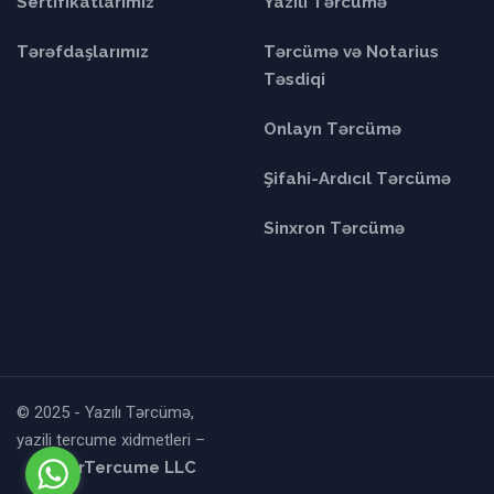
Sertifikatlarımız
Yazılı Tərcümə
Tərəfdaşlarımız
Tərcümə və Notarius
Təsdiqi
Onlayn Tərcümə
Şifahi-Ardıcıl Tərcümə
Sinxron Tərcümə
© 2025 - Yazılı Tərcümə,
yazili tercume xidmetleri –
AzerTercume LLC