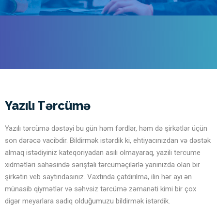
Yazılı Tərcümə
Yazılı tərcümə dəstəyi bu gün həm fərdlər, həm də şirkətlər üçün
son dərəcə vacibdir. Bildirmək istərdik ki, ehtiyacınızdan və dəstək
almaq istədiyiniz kateqoriyadan asılı olmayaraq, yazili tercume
xidmətləri sahəsində səriştəli tərcüməçilərlə yanınızda olan bir
şirkətin veb saytındasınız. Vaxtında çatdırılma, ilin hər ayı ən
münasib qiymətlər və səhvsiz tərcümə zəmanəti kimi bir çox
digər meyarlara sadiq olduğumuzu bildirmək istərdik.