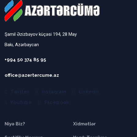
Şamil Əzizbəyov küçəsi 194, 28 May
Bakı, Azərbaycan
+994 50 374 85 95
office@azertercume.az
Twitter
Instagram
Linkedin
Youtube
Facebook
Niyə Biz?
Xidmətlər