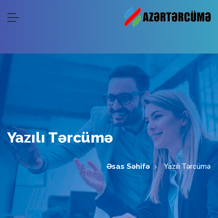
Yazılı Tərcümə
Əsas Səhifə
Yazılı Tərcümə