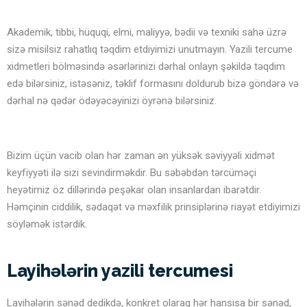
Akademik, tibbi, hüquqi, elmi, maliyyə, bədii və texniki sahə üzrə
sizə misilsiz rahatlıq təqdim etdiyimizi unutmayın. Yazili tercume
xidmetleri bölməsində əsərlərinizi dərhal onlayn şəkildə təqdim
edə bilərsiniz, istəsəniz, təklif formasını doldurub bizə göndərə və
dərhal nə qədər ödəyəcəyinizi öyrənə bilərsiniz.
Bizim üçün vacib olan hər zaman ən yüksək səviyyəli xidmət
keyfiyyəti ilə sizi sevindirməkdir. Bu səbəbdən tərcüməçi
heyətimiz öz dillərində peşəkar olan insanlardan ibarətdir.
Həmçinin ciddilik, sədaqət və məxfilik prinsiplərinə riayət etdiyimizi
söyləmək istərdik.
Layihələrin yazili tercumesi
Layihələrin sənəd dedikdə, konkret olaraq hər hansısa bir sənəd,