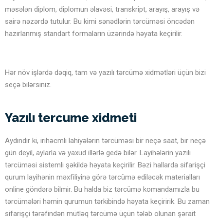
məsələn diplom, diplomun əlavəsi, transkript, arayış, arayış və
sairə nəzərdə tutulur. Bu kimi sənədlərin tərcüməsi öncədən
hazırlanmış standart formaların üzərində həyata keçirilir.
Hər növ işlərdə dəqiq, tam və yazılı tərcümə xidmətləri üçün bizi
seçə bilərsiniz.
Yazılı tercume xidmeti
Aydındır ki, irihəcmli lahiyələrin tərcüməsi bir neçə saat, bir neçə
gün deyil, aylarla və yaxud illərlə gedə bilər. Layihələrin yazılı
tərcüməsi sistemli şəkildə həyata keçirilir. Bəzi hallarda sifarişçi
qurum layihənin məxfiliyinə görə tərcümə ediləcək materialları
online göndərə bilmir. Bu halda biz tərcümə komandamızla bu
tərcümələri həmin qurumun tərkibində həyata keçiririk. Bu zaman
sifarişçi tərəfindən mütləq tərcümə üçün tələb olunan şərait