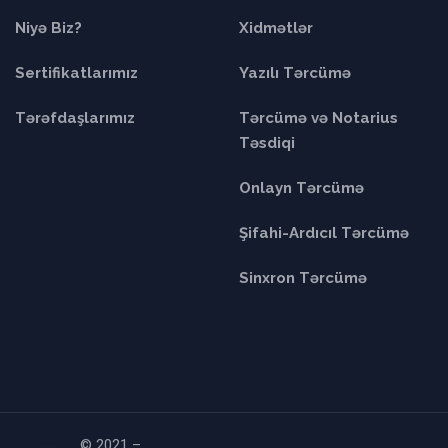
Niyə Biz?
Xidmətlər
Sertifikatlarımız
Yazılı Tərcümə
Tərəfdaşlarımız
Tərcümə və Notarius
Təsdiqi
Onlayn Tərcümə
Şifahi-Ardıcıl Tərcümə
Sinxron Tərcümə
© 2021 –