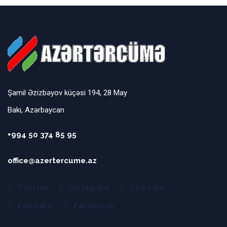
Şamil Əzizbəyov küçəsi 194, 28 May
Bakı, Azərbaycan
+994 50 374 85 95
office@azertercume.az
Twitter
Instagram
Linkedin
Youtube
Facebook