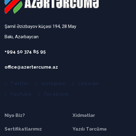
Şamil Əzizbəyov küçəsi 194, 28 May
Bakı, Azərbaycan
+994 50 374 85 95
office@azertercume.az
Twitter
Instagram
Linkedin
Youtube
Facebook
Niyə Biz?
Xidmətlər
Sertifikatlarımız
Yazılı Tərcümə