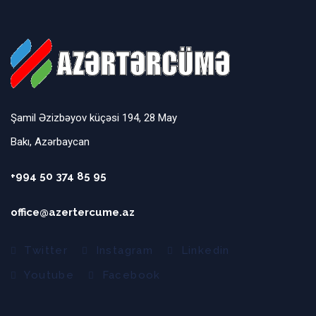
Şamil Əzizbəyov küçəsi 194, 28 May
Bakı, Azərbaycan
+994 50 374 85 95
office@azertercume.az
Twitter
Instagram
Linkedin
Youtube
Facebook