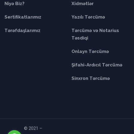
Niyə Biz?
Xidmətlər
Sertifikatlarımız
Yazılı Tərcümə
Tərəfdaşlarımız
Tərcümə və Notarius
Təsdiqi
Onlayn Tərcümə
Şifahi-Ardıcıl Tərcümə
Sinxron Tərcümə
© 2021 –